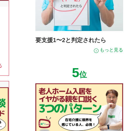
要支援1〜2と判定されたら
もっと見る
る
5
位