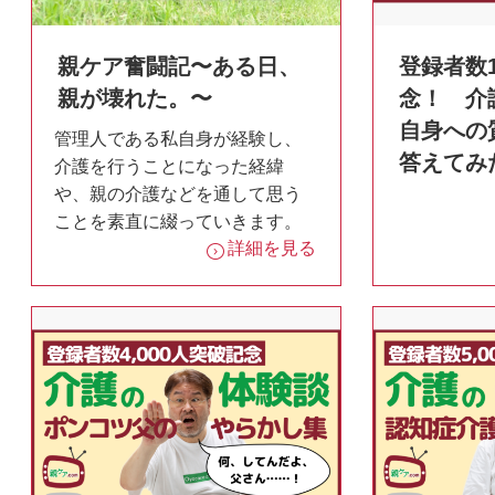
親ケア奮闘記〜ある日、
登録者数1
親が壊れた。〜
念！ 介
自身への
管理人である私自身が経験し、
答えてみ
介護を行うことになった経緯
や、親の介護などを通して思う
ことを素直に綴っていきます。
詳細を見る