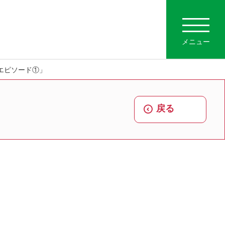
メニュー
エピソード①」
戻る