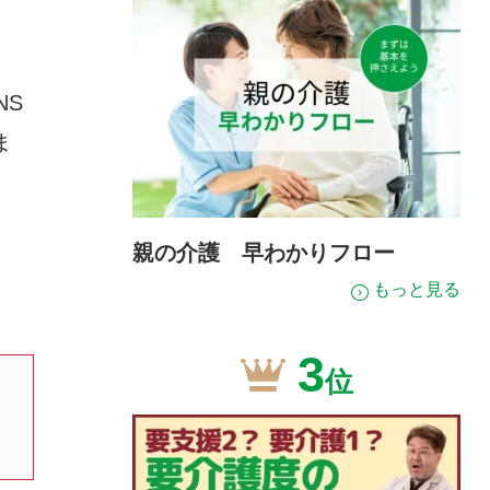
NS
ま
親の介護 早わかりフロー
っ
もっと見る
3
位