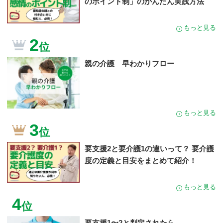
のポイント制」のかんたん実践方法
もっと見る
2
位
親の介護 早わかりフロー
もっと見る
3
位
要支援2と要介護1の違いって？ 要介護
度の定義と目安をまとめて紹介！
もっと見る
4
位
要支援1〜2と判定されたら