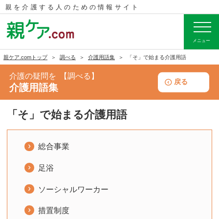
親を介護する人のための
情報サイト
メニュー
親ケア.comトップ
調べる
介護用語集
「そ」で始まる介護用語
介護の疑問を
調べる
戻る
介護用語集
「そ」で始まる介護用語
総合事業
足浴
ソーシャルワーカー
措置制度