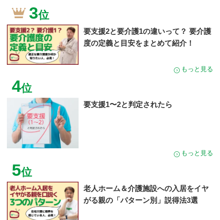
3
位
要支援2と要介護1の違いって？ 要介護
度の定義と目安をまとめて紹介！
もっと見る
4
位
要支援1〜2と判定されたら
もっと見る
5
位
老人ホーム＆介護施設への入居をイヤ
がる親の「パターン別」説得法3選