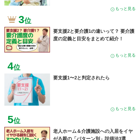
もっと見る
3
位
要支援2と要介護1の違いって？ 要介護
度の定義と目安をまとめて紹介！
もっと見る
4
位
要支援1〜2と判定されたら
もっと見る
5
位
老人ホーム＆介護施設への入居をイヤ
がる親の「パターン別」説得法3選