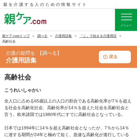
親を介護する人のための
情報サイト
メニュー
親ケア.comトップ
調べる
介護用語集
「こ」で始まる介護用語
高齢社会
介護の疑問を
調べる
戻る
介護用語集
高齢社会
こうれいしゃかい
全人口に占める65歳以上の人口の割合である高齢化率が7％を超え
る社会を高齢化社会、高齢化率が14％を超えた社会を高齢社会と
言う。欧米諸国では1980年代にすでに高齢社会となっている。
日本では1994年に14％を超え高齢社会となったが、7％から14％
に達する期間が24年と極めて短く、急速な高齢化が進行している