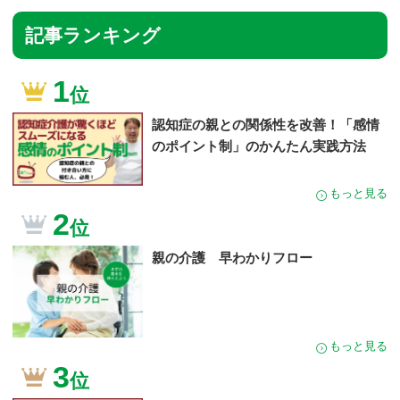
記事ランキング
1
位
認知症の親との関係性を改善！「感情
のポイント制」のかんたん実践方法
もっと見る
2
位
親の介護 早わかりフロー
もっと見る
3
位