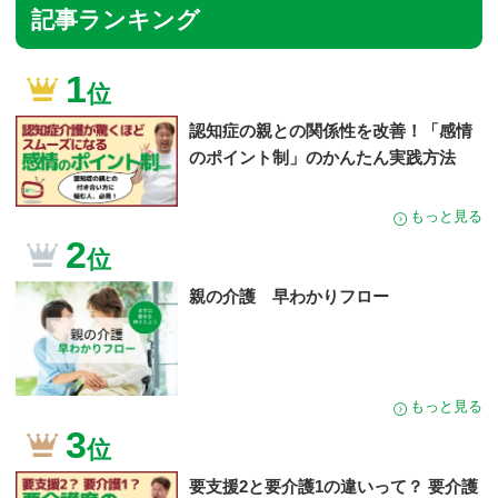
記事ランキング
1
位
認知症の親との関係性を改善！「感情
のポイント制」のかんたん実践方法
もっと見る
2
位
親の介護 早わかりフロー
もっと見る
3
位
要支援2と要介護1の違いって？ 要介護