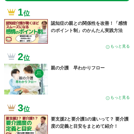
1
位
認知症の親との関係性を改善！「感情
のポイント制」のかんたん実践方法
もっと見る
2
位
親の介護 早わかりフロー
もっと見る
3
位
要支援2と要介護1の違いって？ 要介護
度の定義と目安をまとめて紹介！