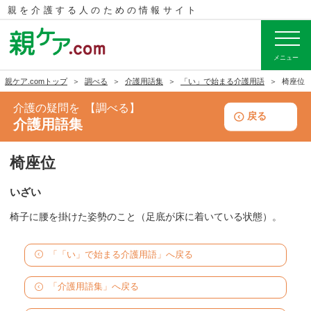
親を介護する人のための
情報サイト
メニュー
親ケア.comトップ
調べる
介護用語集
「い」で始まる介護用語
椅座位
介護の疑問を
調べる
戻る
介護用語集
椅座位
いざい
椅子に腰を掛けた姿勢のこと（足底が床に着いている状態）。
「「い」で始まる介護用語」へ戻る
「介護用語集」へ戻る