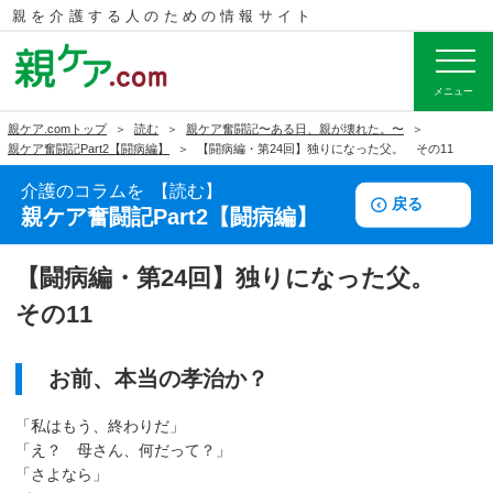
親を介護する人のための
情報サイト
メニュー
親ケア.comトップ
読む
親ケア奮闘記〜ある日、親が壊れた。〜
親ケア奮闘記Part2【闘病編】
【闘病編・第24回】独りになった父。 その11
介護のコラムを
読む
戻る
親ケア奮闘記Part2【闘病編】
【闘病編・第24回】独りになった父。
その11
お前、本当の孝治か？
「私はもう、終わりだ」
「え？ 母さん、何だって？」
「さよなら」