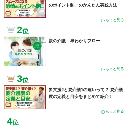
のポイント制」のかんたん実践方法
もっと見る
2
位
親の介護 早わかりフロー
もっと見る
3
位
要支援2と要介護1の違いって？ 要介護
度の定義と目安をまとめて紹介！
もっと見る
4
位