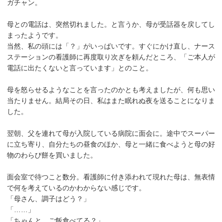
ガチャン。
母との電話は、突然切れました。と言うか、母が受話器を戻してし
まったようです。
当然、私の頭には「？」がいっぱいです。すぐにかけ直し、ナース
ステーションの看護師に再度取り次ぎを頼んだところ、「ご本人が
電話に出たくないと言っています」とのこと。
母を怒らせるようなことを言ったのかとも考えましたが、何も思い
当たりません。結局その日、私はまた眠れぬ夜を送ることになりま
した。
翌朝、父を連れて母が入院している病院に面会に。途中でスーパー
に立ち寄り、自分たちの昼食のほか、母と一緒に食べようと母の好
物のわらび餅を買いました。
面会室で待つこと数分。看護師に付き添われて現れた母は、無表情
で何を考えているのかわからない感じです。
「母さん、調子はどう？」
「……」
「ちゃんと、ご飯食べてる？」