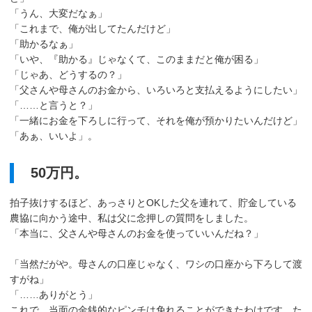
「うん、大変だなぁ」
「これまで、俺が出してたんだけど」
「助かるなぁ」
「いや、『助かる』じゃなくて、このままだと俺が困る」
「じゃあ、どうするの？」
「父さんや母さんのお金から、いろいろと支払えるようにしたい」
「……と言うと？」
「一緒にお金を下ろしに行って、それを俺が預かりたいんだけど」
「あぁ、いいよ」。
50万円。
拍子抜けするほど、あっさりとOKした父を連れて、貯金している
農協に向かう途中、私は父に念押しの質問をしました。
「本当に、父さんや母さんのお金を使っていいんだね？」
「当然だがや。母さんの口座じゃなく、ワシの口座から下ろして渡
すがね」
「……ありがとう」
これで、当面の金銭的なピンチは免れることができたわけです。た