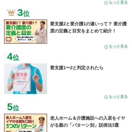
もっと見る
3
位
要支援2と要介護1の違いって？ 要介護
度の定義と目安をまとめて紹介！
もっと見る
4
位
要支援1〜2と判定されたら
もっと見る
5
位
老人ホーム＆介護施設への入居をイヤ
がる親の「パターン別」説得法3選