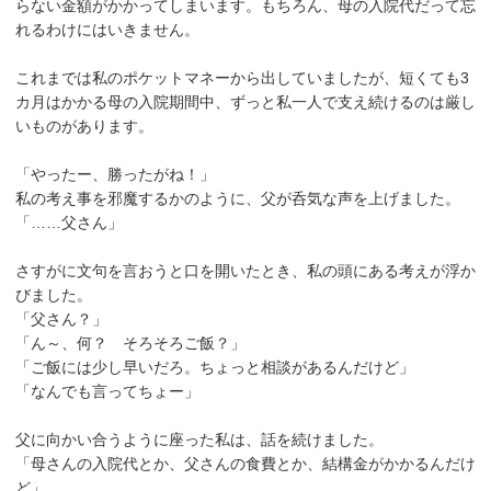
らない金額がかかってしまいます。もちろん、母の入院代だって忘
れるわけにはいきません。
これまでは私のポケットマネーから出していましたが、短くても3
カ月はかかる母の入院期間中、ずっと私一人で支え続けるのは厳し
いものがあります。
「やったー、勝ったがね！」
私の考え事を邪魔するかのように、父が呑気な声を上げました。
「……父さん」
さすがに文句を言おうと口を開いたとき、私の頭にある考えが浮か
びました。
「父さん？」
「ん～、何？ そろそろご飯？」
「ご飯には少し早いだろ。ちょっと相談があるんだけど」
「なんでも言ってちょー」
父に向かい合うように座った私は、話を続けました。
「母さんの入院代とか、父さんの食費とか、結構金がかかるんだけ
ど」