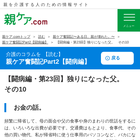
親を介護する人のための
情報サイト
メニュー
親ケア.comトップ
読む
親ケア奮闘記〜ある日、親が壊れた。〜
親ケア奮闘記Part2【闘病編】
【闘病編・第23回】独りになった父。 その10
介護のコラムを
読む
戻る
親ケア奮闘記Part2【闘病編】
【闘病編・第23回】独りになった父。
その10
お金の話。
頻繁に帰省して、母の面会や父の食事や身のまわりの世話をするに
は、いろいろな出費が必要です。交通費はもとより、食事代、その
他の買い物代、私が帰省時に使う仕事用のパソコンなど、バカにな