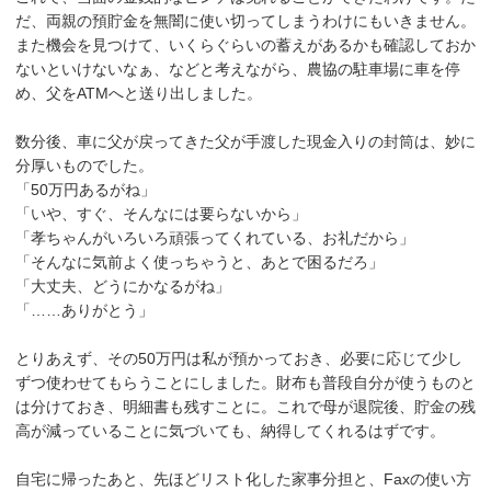
だ、両親の預貯金を無闇に使い切ってしまうわけにもいきません。
また機会を見つけて、いくらぐらいの蓄えがあるかも確認しておか
ないといけないなぁ、などと考えながら、農協の駐車場に車を停
め、父をATMへと送り出しました。
数分後、車に父が戻ってきた父が手渡した現金入りの封筒は、妙に
分厚いものでした。
「50万円あるがね」
「いや、すぐ、そんなには要らないから」
「孝ちゃんがいろいろ頑張ってくれている、お礼だから」
「そんなに気前よく使っちゃうと、あとで困るだろ」
「大丈夫、どうにかなるがね」
「……ありがとう」
とりあえず、その50万円は私が預かっておき、必要に応じて少し
ずつ使わせてもらうことにしました。財布も普段自分が使うものと
は分けておき、明細書も残すことに。これで母が退院後、貯金の残
高が減っていることに気づいても、納得してくれるはずです。
自宅に帰ったあと、先ほどリスト化した家事分担と、Faxの使い方