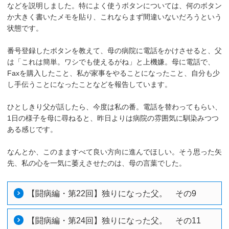
などを説明しました。特によく使うボタンについては、何のボタン
か大きく書いたメモを貼り、これならまず間違いないだろうという
状態です。
番号登録したボタンを教えて、母の病院に電話をかけさせると、父
は「これは簡単。ワシでも使えるがね」と上機嫌。母に電話で、
Faxを購入したこと、私が家事をやることになったこと、自分も少
し手伝うことになったことなどを報告しています。
ひとしきり父が話したら、今度は私の番。電話を替わってもらい、
1日の様子を母に尋ねると、昨日よりは病院の雰囲気に馴染みつつ
ある感じです。
なんとか、このまますべて良い方向に進んでほしい。そう思った矢
先、私の心を一気に萎えさせたのは、母の言葉でした。
【闘病編・第22回】独りになった父。 その9
【闘病編・第24回】独りになった父。 その11