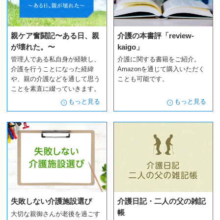
親ケア奮闘記〜ある日、親
介護の本書評「review-
が壊れた。〜
kaigo」
管理人である私自身が経験し、
介護に関する書籍をご紹介。
介護を行うことになった経緯
Amazonを通じて購入いただく
や、親の介護などを通して思う
ことも可能です。
ことを素直に綴っていきます。
もっと見る
もっと見る
失敗しない介護施設選び
介護日記・二人の父の雑記
帳
大切な親御さんが老後を過ごす